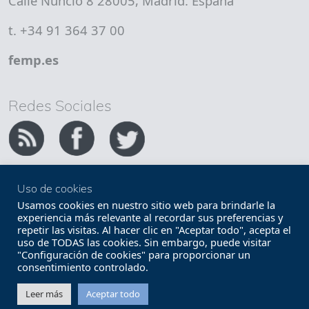
Calle Nuncio 8 28005, Madrid. España
t. +34 91 364 37 00
femp.es
Redes Sociales
Uso de cookies
Copyright FEMP
Accesibilidad
Usamos cookies en nuestro sitio web para brindarle la
experiencia más relevante al recordar sus preferencias y
repetir las visitas. Al hacer clic en "Aceptar todo", acepta el
Términos legales
Política de privacidad
uso de TODAS las cookies. Sin embargo, puede visitar
"Configuración de cookies" para proporcionar un
Términos y condiciones de uso
Mapa web
consentimiento controlado.
Contacto
Leer más
Aceptar todo