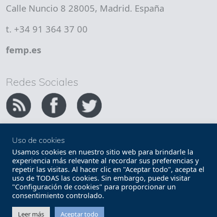
Calle Nuncio 8 28005, Madrid. España
t. +34 91 364 37 00
femp.es
Redes Sociales
Uso de cookies
Copyright FEMP
Accesibilidad
Usamos cookies en nuestro sitio web para brindarle la
experiencia más relevante al recordar sus preferencias y
repetir las visitas. Al hacer clic en "Aceptar todo", acepta el
Términos legales
Política de privacidad
uso de TODAS las cookies. Sin embargo, puede visitar
"Configuración de cookies" para proporcionar un
Términos y condiciones de uso
Mapa web
consentimiento controlado.
Contacto
Leer más
Aceptar todo