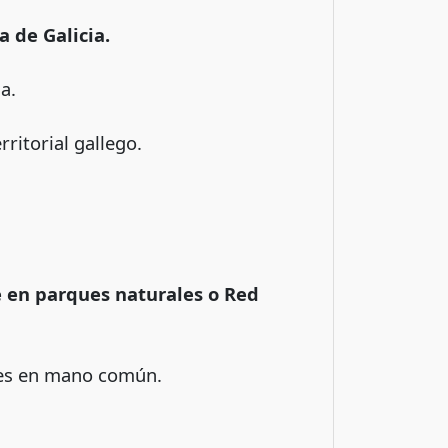
a de Galicia.
a.
ritorial gallego.
e en parques naturales o Red
les en mano común.