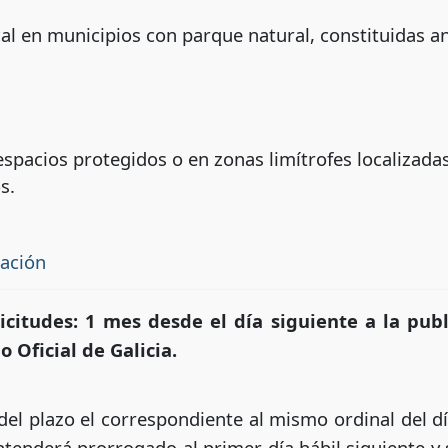
al en municipios con parque natural, constituidas an
spacios protegidos o en zonas limítrofes localizada
s.
tación
icitudes:
1 mes desde el día siguiente a la pub
 Oficial de Galicia.
l plazo el correspondiente al mismo ordinal del día
entenderá prorrogado al primer día hábil siguiente y