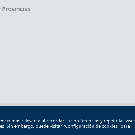
 Provincias
Términos legales
Política de privacidad
Término
cia más relevante al recordar sus preferencias y repetir las visita
Contacto
ies. Sin embargo, puede visitar "Configuración de cookies" para