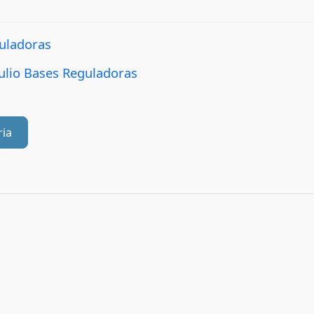
guladoras
julio Bases Reguladoras
ria