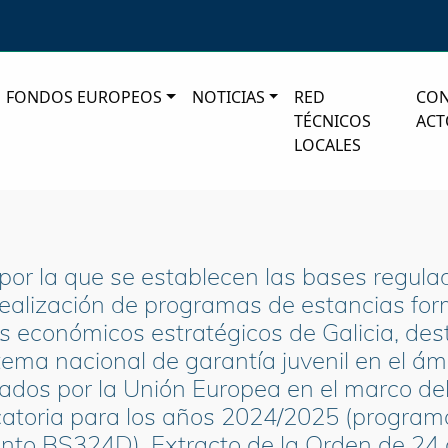
FONDOS EUROPEOS
NOTICIAS
RED
CO
TÉCNICOS
ACT
LOCALES
or la que se establecen las bases regula
realización de programas de estancias fo
s económicos estratégicos de Galicia, des
istema nacional de garantía juvenil en el 
iados por la Unión Europea en el marco d
catoria para los años 2024/2025 (progra
to BS324D). Extracto de la Orden de 24 d