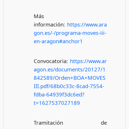
Más
información:
https://www.ara
gon.es/-/programa-moves-iii-
en-aragon#anchor1
Convocatoria:
https://www.ar
agon.es/documents/20127/1
842589/Orden+BOA+MOVES
III.pdf/68b0c33c-8cad-7554-
fdba-64939f3dc6ed?
t=1627537027189
Tramitación de