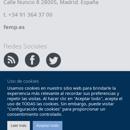
Calle Nuncio 8 28005, Madrid. España
t. +34 91 364 37 00
femp.es
Redes Sociales
Uso de cookies
Copyright FEMP
Accesibilidad
Usamos cookies en nuestro sitio web para brindarle la
experiencia más relevante al recordar sus preferencias y
repetir las visitas. Al hacer clic en "Aceptar todo", acepta el
Términos legales
Política de privacidad
uso de TODAS las cookies. Sin embargo, puede visitar
"Configuración de cookies" para proporcionar un
Términos y condiciones de uso
Mapa web
consentimiento controlado.
Contacto
Leer más
Aceptar todo