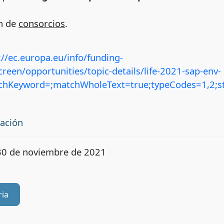
ón de
consorcios
.
://ec.europa.eu/info/funding-
reen/opportunities/topic-details/life-2021-sap-env-
archKeyword=;matchWholeText=true;typeCodes=1,2;
tación
el 30 de noviembre de 2021
ria