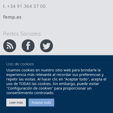
t. +34 91 364 37 00
femp.es
Redes Sociales
Uso de cookies
Copyright FEMP
Accesibilidad
Usamos cookies en nuestro sitio web para brindarle la
experiencia más relevante al recordar sus preferencias y
repetir las visitas. Al hacer clic en "Aceptar todo", acepta el
Términos legales
Política de privacidad
uso de TODAS las cookies. Sin embargo, puede visitar
"Configuración de cookies" para proporcionar un
Términos y condiciones de uso
Mapa web
consentimiento controlado.
Contacto
Leer más
Aceptar todo