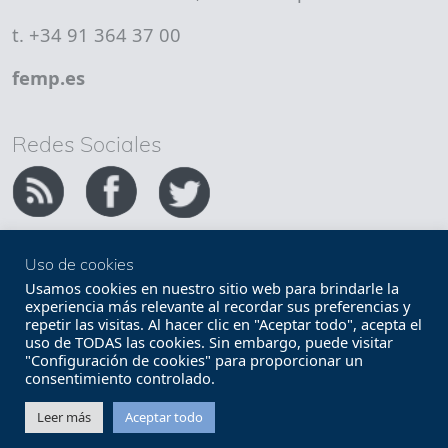
t. +34 91 364 37 00
femp.es
Redes Sociales
Uso de cookies
Copyright FEMP
Accesibilidad
Usamos cookies en nuestro sitio web para brindarle la
experiencia más relevante al recordar sus preferencias y
repetir las visitas. Al hacer clic en "Aceptar todo", acepta el
Términos legales
Política de privacidad
uso de TODAS las cookies. Sin embargo, puede visitar
"Configuración de cookies" para proporcionar un
Términos y condiciones de uso
Mapa web
consentimiento controlado.
Contacto
Leer más
Aceptar todo