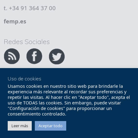
t. +34 91 364 37 00
femp.es
Redes Sociales
Uso de cookies
Copyright FEMP
Accesibilidad
Usamos cookies en nuestro sitio web para brindarle la
experiencia más relevante al recordar sus preferencias y
repetir las visitas. Al hacer clic en "Aceptar todo", acepta el
Términos legales
Política de privacidad
uso de TODAS las cookies. Sin embargo, puede visitar
"Configuración de cookies" para proporcionar un
Términos y condiciones de uso
Mapa web
consentimiento controlado.
Contacto
Leer más
Aceptar todo