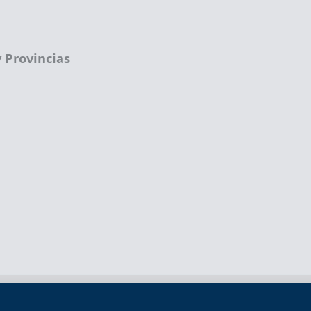
 Provincias
Términos legales
Política de privacidad
Término