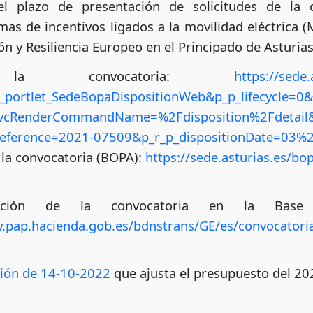
l plazo de presentación de solicitudes de la 
as de incentivos ligados a la movilidad eléctrica (
n y Resiliencia Europeo en el Principado de Asturias
a convocatoria:
https://sede.
portlet_SedeBopaDispositionWeb&p_p_lifecycle=0&
vcRenderCommandName=%2Fdisposition%2Fdetail&p
Reference=2021-07509&p_r_p_dispositionDate=03
e la convocatoria (BOPA):
https://sede.asturias.es/b
cación de la convocatoria en la Bas
w.pap.hacienda.gob.es/bdnstrans/GE/es/convocator
ión de 14-10-2022
que ajusta el presupuesto del 20