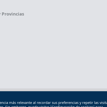
 Provincias
Términos legales
Política de privacidad
Término
cia más relevante al recordar sus preferencias y repetir las visita
Contacto
ies. Sin embargo, puede visitar "Configuración de cookies" para