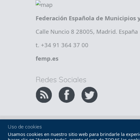
Federación Española de Municipios y
Calle Nuncio 8 28005, Madrid. España
t. +34 91 364 37 00
femp.es
Redes Sociales
Copyright FEMP
Accesibilidad
Uso de cookies
Usamos cookies en nuestro sitio web para brindarle la experien
hacer clic en "Aceptar todo", acepta el uso de TODAS las cook