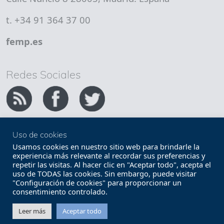
t. +34 91 364 37 00
femp.es
Redes Sociales
Uso de cookies
Copyright FEMP
Accesibilidad
Usamos cookies en nuestro sitio web para brindarle la
experiencia más relevante al recordar sus preferencias y
repetir las visitas. Al hacer clic en "Aceptar todo", acepta el
Términos legales
Política de privacidad
uso de TODAS las cookies. Sin embargo, puede visitar
"Configuración de cookies" para proporcionar un
Términos y condiciones de uso
Mapa web
consentimiento controlado.
Contacto
Leer más
Aceptar todo