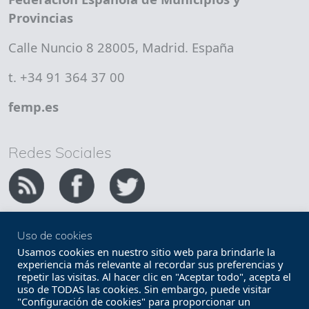
Provincias
Calle Nuncio 8 28005, Madrid. España
t. +34 91 364 37 00
femp.es
Redes Sociales
Uso de cookies
Copyright FEMP
Accesibilidad
Usamos cookies en nuestro sitio web para brindarle la
experiencia más relevante al recordar sus preferencias y
repetir las visitas. Al hacer clic en "Aceptar todo", acepta el
Términos legales
Política de privacidad
uso de TODAS las cookies. Sin embargo, puede visitar
"Configuración de cookies" para proporcionar un