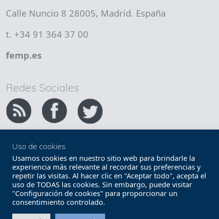
Calle Nuncio 8 28005, Madrid. España
t. +34 91 364 37 00
femp.es
Redes Sociales
Uso de cookies
Copyright FEMP
Accesibilidad
Usamos cookies en nuestro sitio web para brindarle la
experiencia más relevante al recordar sus preferencias y
repetir las visitas. Al hacer clic en "Aceptar todo", acepta el
Términos legales
Política de privacidad
uso de TODAS las cookies. Sin embargo, puede visitar
"Configuración de cookies" para proporcionar un
Términos y condiciones de uso
Mapa web
consentimiento controlado.