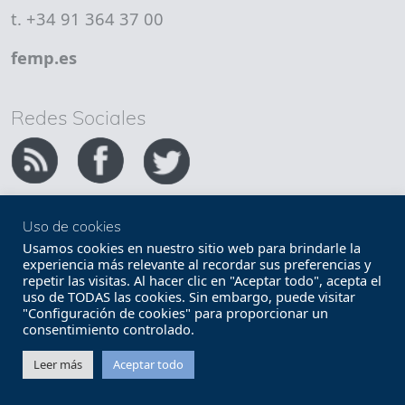
t. +34 91 364 37 00
femp.es
Redes Sociales
Uso de cookies
Copyright FEMP
Accesibilidad
Usamos cookies en nuestro sitio web para brindarle la
experiencia más relevante al recordar sus preferencias y
repetir las visitas. Al hacer clic en "Aceptar todo", acepta el
Términos legales
Política de privacidad
uso de TODAS las cookies. Sin embargo, puede visitar
"Configuración de cookies" para proporcionar un
Términos y condiciones de uso
Mapa web
consentimiento controlado.
Contacto
Leer más
Aceptar todo