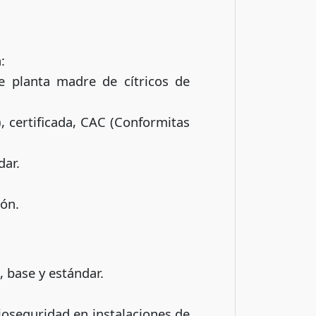
:
e planta madre de cítricos de
, certificada, CAC (Conformitas
dar.
ión.
 base y estándar.
ioseguridad en instalaciones de