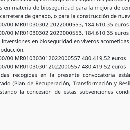
es en materia de bioseguridad para la mejora de cen
carretera de ganado, o para la construcción de nuev
00/00 MR01030302 2022000553, 184.610,35 euros
00/00 MR01030302 2022000553, 184.610,35 euros
a inversiones en bioseguridad en viveros acometid
roducción.
00/00 MR010303012022000557 480.419,52 euros
00/00 MR010303012022000557 480.419,52 euros
udas recogidas en la presente convocatoria est
tado (Plan de Recuperación, Transformación y Resil
stando la concesión de estas subvenciones condic