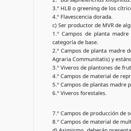
3.º HLB o greening de los cítric
4.º Flavescencia dorada.
c) Ser productor de MVR de alg
1.º Campos de planta madre d
categoría de base.
2.º Campos de planta madre de 
Agraria Communitatis) y estánd
3.º Viveros de plantones de frut
4.º Campos de material de rep
5.º Campos de plantas madre pa
6.º Viveros forestales.
7.º Campos de producción de se
8.º Campos de material de multi
d) Asimismo, deberán presentar