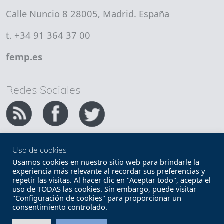
Calle Nuncio 8 28005, Madrid. España
t. +34 91 364 37 00
femp.es
Redes Sociales
Uso de cookies
Copyright FEMP
Accesibilidad
Usamos cookies en nuestro sitio web para brindarle la
experiencia más relevante al recordar sus preferencias y
repetir las visitas. Al hacer clic en "Aceptar todo", acepta el
Términos legales
Política de privacidad
uso de TODAS las cookies. Sin embargo, puede visitar
"Configuración de cookies" para proporcionar un
Términos y condiciones de uso
Mapa web
consentimiento controlado.