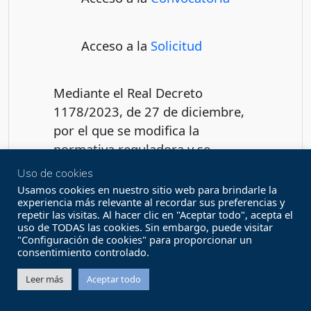
Acceso a la
Solicitud
Mediante el Real Decreto
1178/2023, de 27 de diciembre,
por el que se modifica la
normativa reguladora y se
adaptan al marco europeo de
Uso de cookies
ayudas de Estado determinados
Usamos cookies en nuestro sitio web para brindarle la
experiencia más relevante al recordar sus preferencias y
programas de ayudas de
repetir las visitas. Al hacer clic en "Aceptar todo", acepta el
rehabilitación energética y
uso de TODAS las cookies. Sin embargo, puede visitar
"Configuración de cookies" para proporcionar un
energías renovables del Plan de
consentimiento controlado.
Recuperación, Transformación y
Resiliencia, se amplía el plazo de
Leer más
Aceptar todo
vigencia del programa hasta el 31