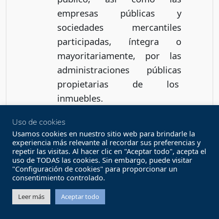
empresas públicas y
sociedades mercantiles
participadas, íntegra o
mayoritariamente, por las
administraciones públicas
propietarias de los
inmuebles.
Uso de cookies
Para el
Programa 5
los
Usamos cookies en nuestro sitio web para brindarle la
experiencia más relevante al recordar sus preferencias y
destinatarios últimos de las
repetir las visitas. Al hacer clic en "Aceptar todo", acepta el
ayudas podrán ser:
uso de TODAS las cookies. Sin embargo, puede visitar
"Configuración de cookies" para proporcionar un
consentimiento controlado.
a) Los propietarios o
Leer más
Aceptar todo
usufructuarios de viviendas