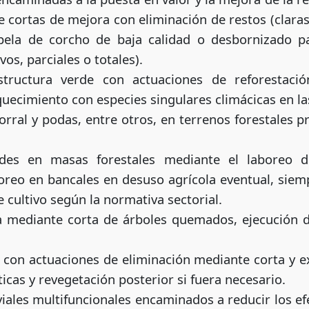
 cortas de mejora con eliminación de restos (claras
ela de corcho de baja calidad o desbornizado p
os, parciales o totales).
structura verde con actuaciones de reforestaci
quecimiento con especies singulares climácicas en la
orral y podas, entre otros, en terrenos forestales p
ades en masas forestales mediante el laboreo d
oreo en bancales en desuso agrícola eventual, si
e cultivo según la normativa sectorial.
a mediante corta de árboles quemados, ejecución de
s con actuaciones de eliminación mediante corta y e
ticas y revegetación posterior si fuera necesario.
viales multifuncionales encaminados a reducir los e