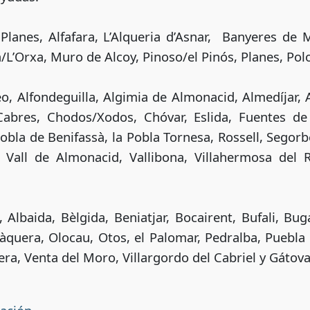
 Planes, Alfafara, L’Alqueria d’Asnar, Banyeres de M
/L’Orxa, Muro de Alcoy, Pinoso/el Pinós, Planes, Polo
eo, Alfondeguilla, Algimia de Almonacid, Almedíjar, 
 Cabres, Chodos/Xodos, Chóvar, Eslida, Fuentes de
Pobla de Benifassà, la Pobla Tornesa, Rossell, Segorb
 Vall de Almonacid, Vallibona, Villahermosa del R
, Albaida, Bèlgida, Beniatjar, Bocairent, Bufali, Buga
quera, Olocau, Otos, el Palomar, Pedralba, Puebla
era, Venta del Moro, Villargordo del Cabriel y Gátova