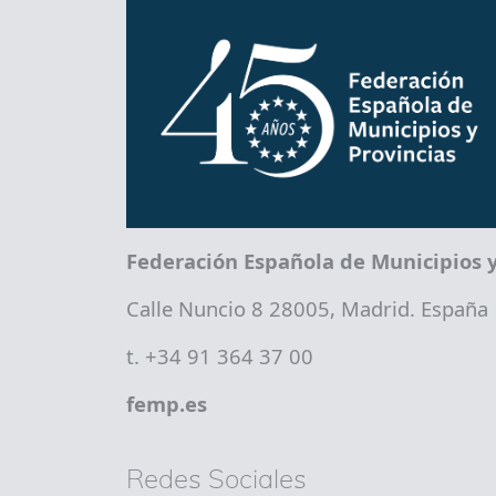
Federación Española de Municipios y
Calle Nuncio 8 28005, Madrid. España
t. +34 91 364 37 00
femp.es
Redes Sociales