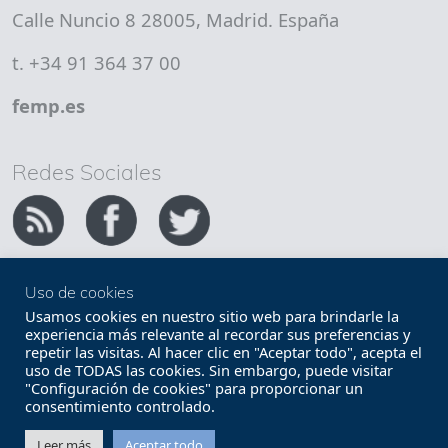
Calle Nuncio 8 28005, Madrid. España
t. +34 91 364 37 00
femp.es
Redes Sociales
Uso de cookies
Copyright FEMP
Accesibilidad
Usamos cookies en nuestro sitio web para brindarle la
experiencia más relevante al recordar sus preferencias y
repetir las visitas. Al hacer clic en "Aceptar todo", acepta el
Términos legales
Política de privacidad
uso de TODAS las cookies. Sin embargo, puede visitar
"Configuración de cookies" para proporcionar un
Términos y condiciones de uso
Mapa web
consentimiento controlado.
Contacto
Leer más
Aceptar todo