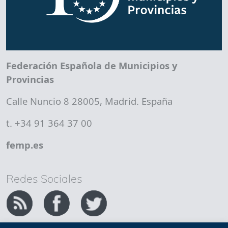
Federación Española de Municipios y
Provincias
Calle Nuncio 8 28005, Madrid. España
t. +34 91 364 37 00
femp.es
Redes Sociales