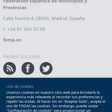
Federación Española de Municipios y
Provincias
Calle Nuncio 8 28005, Madrid. España
t. +34 91 364 37 00
femp.es
Redes Sociales
Uso de cookies
Copyright FEMP
Accesibilidad
Usamos cookies en nuestro sitio web para brindarle la
experiencia más relevante al recordar sus preferencias y
repetir las visitas. Al hacer clic en "Aceptar todo", acepta el
Términos legales
Política de privacidad
uso de TODAS las cookies. Sin embargo, puede visitar
"Configuración de cookies" para proporcionar un