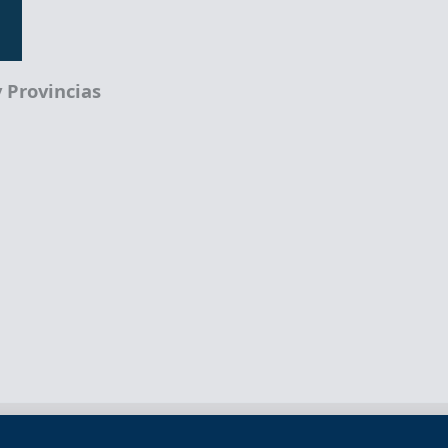
 Provincias
Términos legales
Política de privacidad
Término