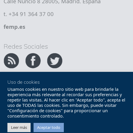
Calle Nuncio 8 28005, Madrid. España
t. +34 91 364 37 00
femp.es
Redes Sociales
Uso de cookies
Copyright FEMP
Accesibilidad
Usamos cookies en nuestro sitio web para brindarle la
experiencia más relevante al recordar sus preferencias y
repetir las visitas. Al hacer clic en "Aceptar todo", acepta el
Términos legales
Política de privacidad
uso de TODAS las cookies. Sin embargo, puede visitar
"Configuración de cookies" para proporcionar un
Términos y condiciones de uso
Mapa web
consentimiento controlado.
Contacto
Leer más
Aceptar todo