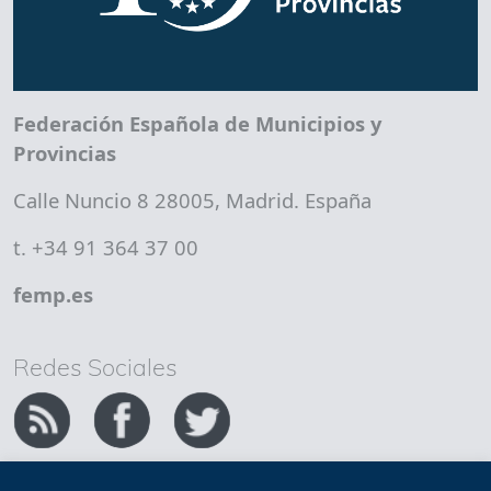
Federación Española de Municipios y
Provincias
Calle Nuncio 8 28005, Madrid. España
t. +34 91 364 37 00
femp.es
Redes Sociales