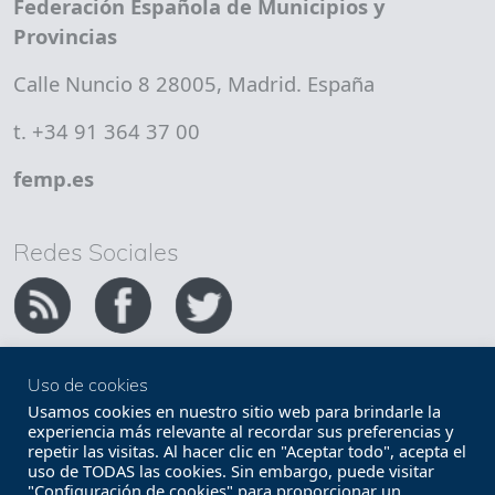
Federación Española de Municipios y
Provincias
Calle Nuncio 8 28005, Madrid. España
t. +34 91 364 37 00
femp.es
Redes Sociales
Uso de cookies
Copyright FEMP
Accesibilidad
Usamos cookies en nuestro sitio web para brindarle la
experiencia más relevante al recordar sus preferencias y
repetir las visitas. Al hacer clic en "Aceptar todo", acepta el
Términos legales
Política de privacidad
uso de TODAS las cookies. Sin embargo, puede visitar
"Configuración de cookies" para proporcionar un