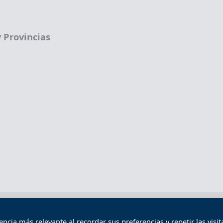
 Provincias
Términos legales
Política de privacidad
Término
cia más relevante al recordar sus preferencias y repetir las visita