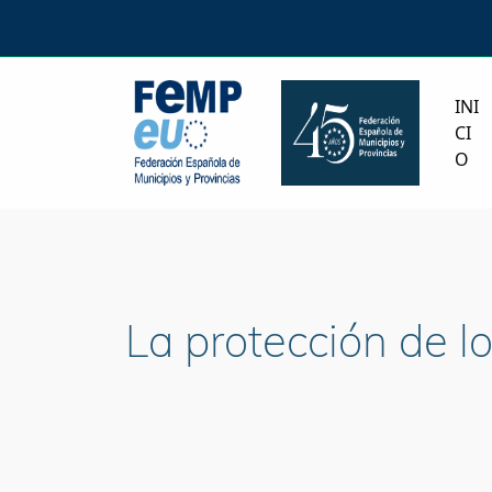
INI
CI
O
La protección de lo