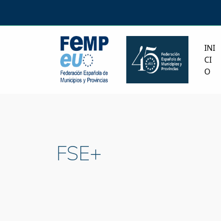
INI
CI
O
FSE+