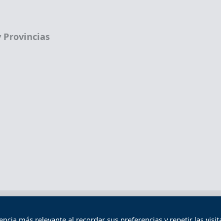
 Provincias
Términos legales
Política de privacidad
Término
cia más relevante al recordar sus preferencias y repetir las visita