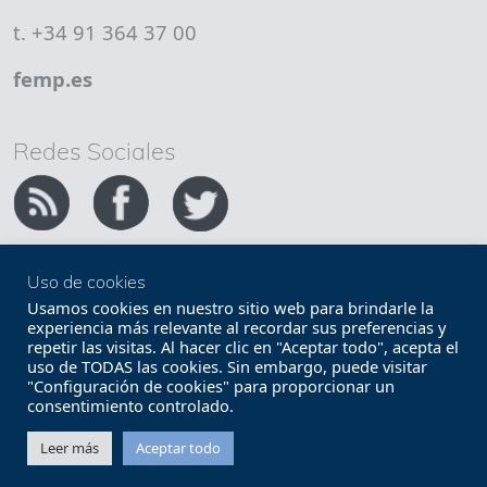
t. +34 91 364 37 00
femp.es
Redes Sociales
Uso de cookies
Copyright FEMP
Accesibilidad
Usamos cookies en nuestro sitio web para brindarle la
experiencia más relevante al recordar sus preferencias y
repetir las visitas. Al hacer clic en "Aceptar todo", acepta el
Términos legales
Política de privacidad
uso de TODAS las cookies. Sin embargo, puede visitar
"Configuración de cookies" para proporcionar un
Términos y condiciones de uso
Mapa web
consentimiento controlado.
Contacto
Leer más
Aceptar todo