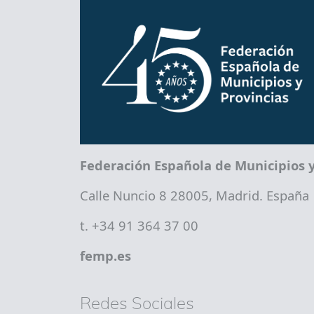
Federación Española de Municipios y
Calle Nuncio 8 28005, Madrid. España
t. +34 91 364 37 00
femp.es
Redes Sociales