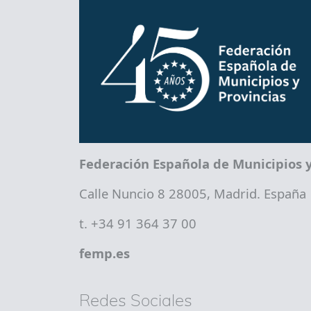
Federación Española de Municipios y
Calle Nuncio 8 28005, Madrid. España
t. +34 91 364 37 00
femp.es
Redes Sociales