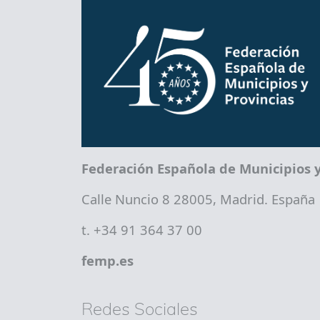
Federación Española de Municipios y
Calle Nuncio 8 28005, Madrid. España
t. +34 91 364 37 00
femp.es
Redes Sociales