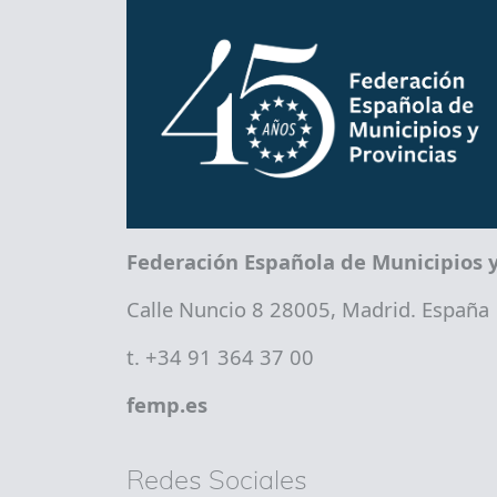
Federación Española de Municipios y
Calle Nuncio 8 28005, Madrid. España
t. +34 91 364 37 00
femp.es
Redes Sociales