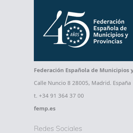
Federación Española de Municipios y
Calle Nuncio 8 28005, Madrid. España
t. +34 91 364 37 00
femp.es
Redes Sociales