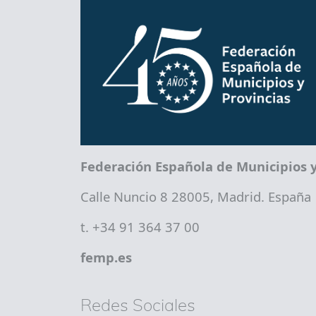
Federación Española de Municipios y
Calle Nuncio 8 28005, Madrid. España
t. +34 91 364 37 00
femp.es
Redes Sociales