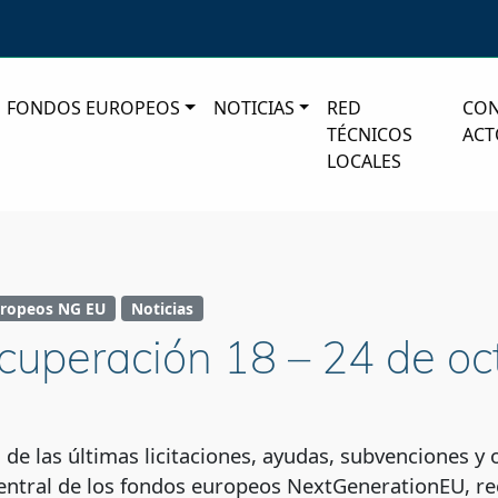
FONDOS EUROPEOS
NOTICIAS
RED
CO
TÉCNICOS
ACT
LOCALES
ropeos NG EU
Noticias
ecuperación 18 – 24 de o
n de las últimas licitaciones, ayudas, subvenciones 
entral de los fondos europeos NextGenerationEU, rec