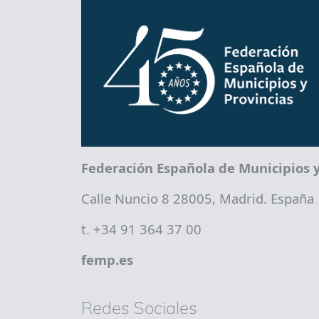
Federación Española de Municipios y
Calle Nuncio 8 28005, Madrid. España
t. +34 91 364 37 00
femp.es
Redes Sociales