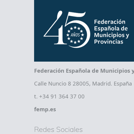
Federación Española de Municipios y
Calle Nuncio 8 28005, Madrid. España
t. +34 91 364 37 00
femp.es
Redes Sociales