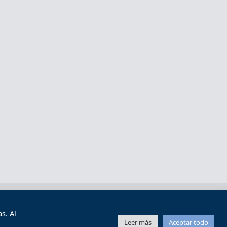
s y condiciones de uso
Mapa web
s. Al
Leer más
Aceptar todo