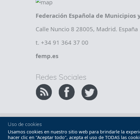
Federación Española de Municipios y
Calle Nuncio 8 28005, Madrid. España
t. +34 91 364 37 00
femp.es
Redes Sociales
Copyright FEMP
Accesibilidad
Uso de cookies
Usamos cookies en nuestro sitio web para brindarle la experien
hacer clic en "Aceptar todo", acepta el uso de TODAS las cook