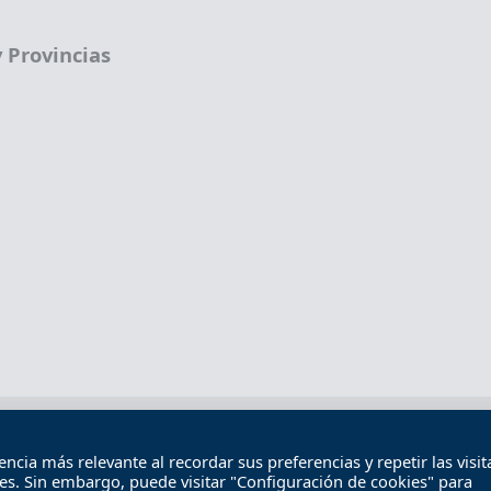
 Provincias
Términos legales
Política de privacidad
Término
cia más relevante al recordar sus preferencias y repetir las visita
Contacto
ies. Sin embargo, puede visitar "Configuración de cookies" para