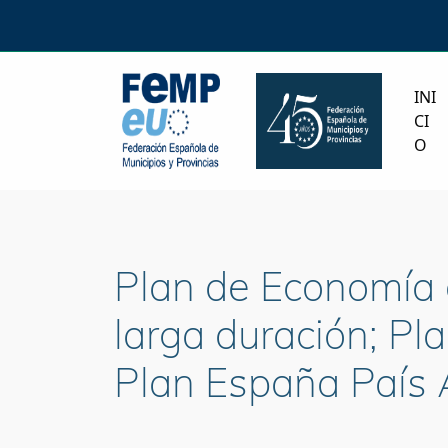
INI
CI
O
Plan de Economía 
larga duración; Pl
Plan España País 