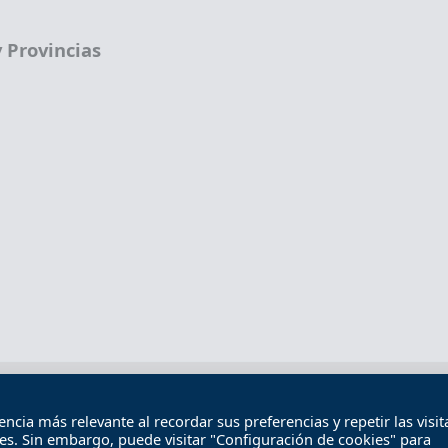
 Provincias
Términos legales
Política de privacidad
Término
cia más relevante al recordar sus preferencias y repetir las visita
Contacto
ies. Sin embargo, puede visitar "Configuración de cookies" para