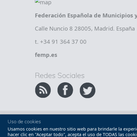
Federación Española de Municipios y
Calle Nuncio 8 28005, Madrid. España
t. +34 91 364 37 00
femp.es
Redes Sociales
Copyright FEMP
Accesibilidad
Uso de cookies
Usamos cookies en nuestro sitio web para brindarle la experien
hacer clic en "Aceptar todo", acepta el uso de TODAS las cook