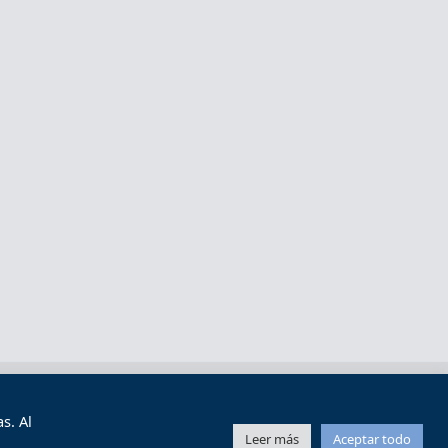
s y condiciones de uso
Mapa web
s. Al
Leer más
Aceptar todo