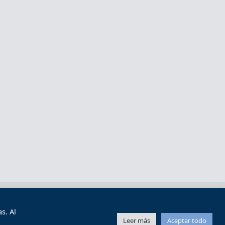
s y condiciones de uso
Mapa web
s. Al
Leer más
Aceptar todo