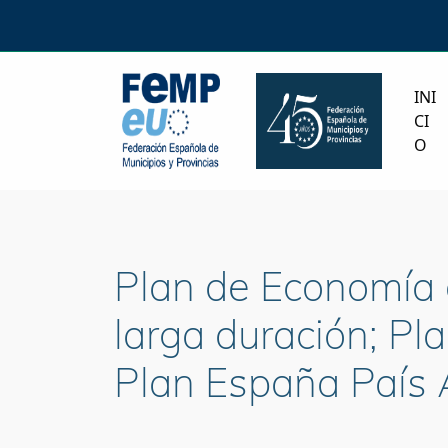
INI
CI
O
Plan de Economía 
larga duración; Pl
Plan España País 