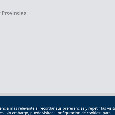
 Provincias
Términos legales
Política de privacidad
Término
cia más relevante al recordar sus preferencias y repetir las visita
Contacto
ies. Sin embargo, puede visitar "Configuración de cookies" para