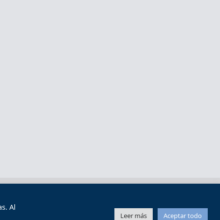
s y condiciones de uso
Mapa web
s. Al
Leer más
Aceptar todo