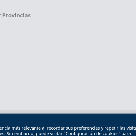
 Provincias
Términos legales
Política de privacidad
Término
cia más relevante al recordar sus preferencias y repetir las visita
Contacto
ies. Sin embargo, puede visitar "Configuración de cookies" para