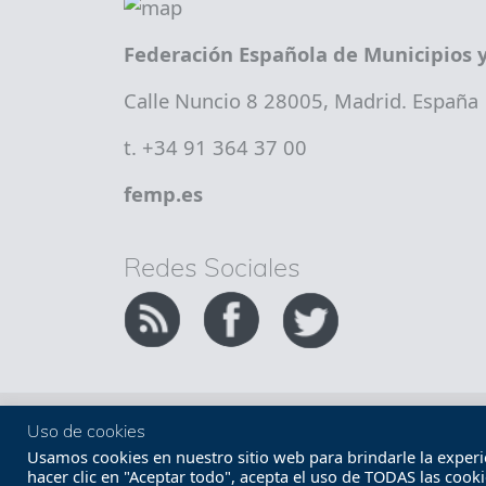
Federación Española de Municipios y
Calle Nuncio 8 28005, Madrid. España
t. +34 91 364 37 00
femp.es
Redes Sociales
Copyright FEMP
Accesibilidad
Uso de cookies
Usamos cookies en nuestro sitio web para brindarle la experien
hacer clic en "Aceptar todo", acepta el uso de TODAS las cook