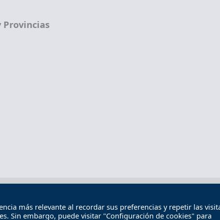
 Provincias
Términos legales
Política de privacidad
Término
cia más relevante al recordar sus preferencias y repetir las visita
Contacto
ies. Sin embargo, puede visitar "Configuración de cookies" para