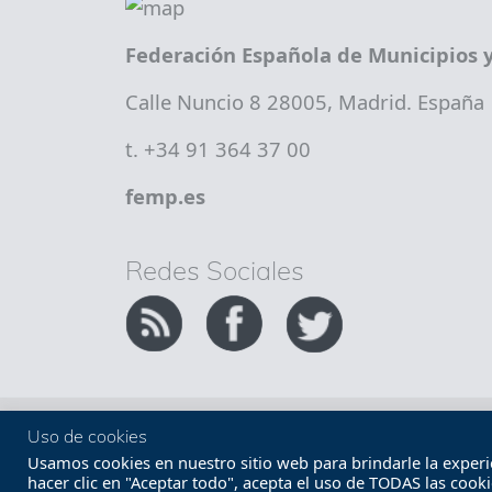
Federación Española de Municipios y
Calle Nuncio 8 28005, Madrid. España
t. +34 91 364 37 00
femp.es
Redes Sociales
Copyright FEMP
Accesibilidad
Uso de cookies
Usamos cookies en nuestro sitio web para brindarle la experien
hacer clic en "Aceptar todo", acepta el uso de TODAS las cook