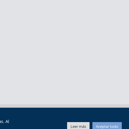
s y condiciones de uso
Mapa web
s. Al
Leer más
Aceptar todo