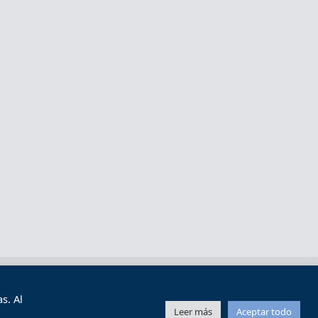
s y condiciones de uso
Mapa web
s. Al
Leer más
Aceptar todo