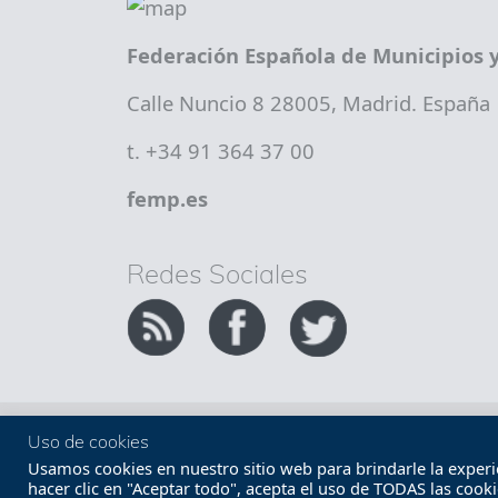
Federación Española de Municipios y
Calle Nuncio 8 28005, Madrid. España
t. +34 91 364 37 00
femp.es
Redes Sociales
Copyright FEMP
Accesibilidad
Uso de cookies
Usamos cookies en nuestro sitio web para brindarle la experien
hacer clic en "Aceptar todo", acepta el uso de TODAS las cook