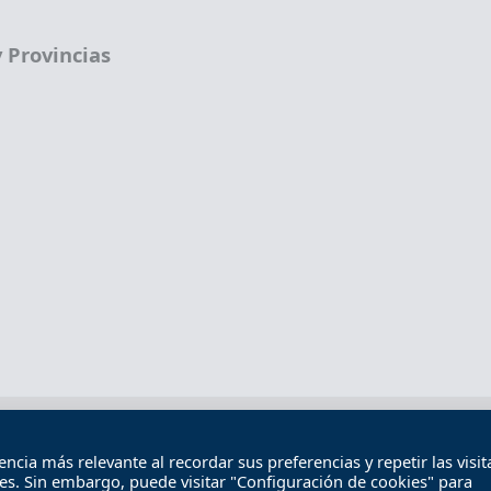
 Provincias
Términos legales
Política de privacidad
Término
cia más relevante al recordar sus preferencias y repetir las visita
Contacto
ies. Sin embargo, puede visitar "Configuración de cookies" para