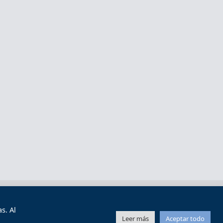
s y condiciones de uso
Mapa web
s. Al
Leer más
Aceptar todo