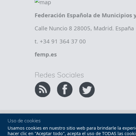
Federación Española de Municipios y
Calle Nuncio 8 28005, Madrid. España
t. +34 91 364 37 00
femp.es
Redes Sociales
Copyright FEMP
Accesibilidad
Uso de cookies
Usamos cookies en nuestro sitio web para brindarle la experien
hacer clic en "Aceptar todo", acepta el uso de TODAS las cook