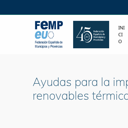
INI
CI
O
Ayudas para la imp
renovables térmic