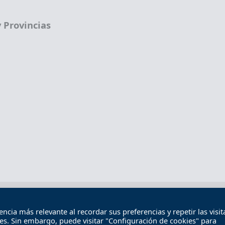
 Provincias
Términos legales
Política de privacidad
Término
cia más relevante al recordar sus preferencias y repetir las visita
Contacto
ies. Sin embargo, puede visitar "Configuración de cookies" para