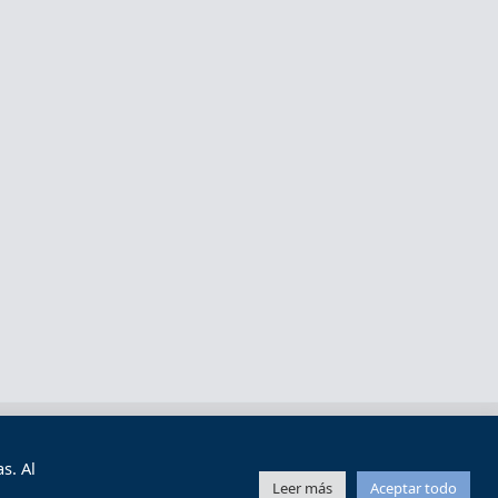
s y condiciones de uso
Mapa web
s. Al
Leer más
Aceptar todo