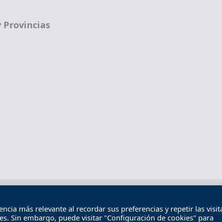
 Provincias
Términos legales
Política de privacidad
Término
cia más relevante al recordar sus preferencias y repetir las visita
Contacto
ies. Sin embargo, puede visitar "Configuración de cookies" para