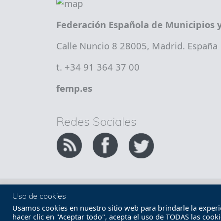
Federación Española de Municipios y
Calle Nuncio 8 28005, Madrid. España
t. +34 91 364 37 00
femp.es
Redes Sociales
Copyright FEMP
Accesibilidad
Uso de cookies
Usamos cookies en nuestro sitio web para brindarle la experien
hacer clic en "Aceptar todo", acepta el uso de TODAS las cook