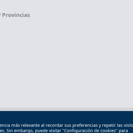
 Provincias
Términos legales
Política de privacidad
Término
cia más relevante al recordar sus preferencias y repetir las visita
Contacto
ies. Sin embargo, puede visitar "Configuración de cookies" para