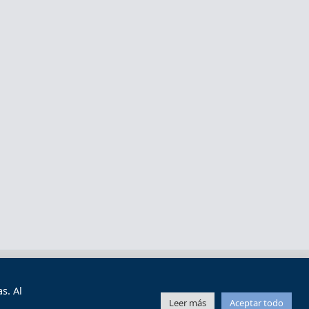
s y condiciones de uso
Mapa web
s. Al
Leer más
Aceptar todo