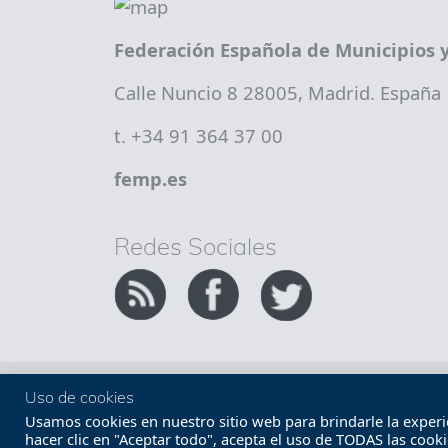
Federación Española de Municipios y
Calle Nuncio 8 28005, Madrid. España
t. +34 91 364 37 00
femp.es
Redes Sociales
Copyright FEMP
Accesibilidad
Uso de cookies
Usamos cookies en nuestro sitio web para brindarle la experien
hacer clic en "Aceptar todo", acepta el uso de TODAS las cook