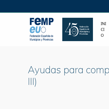
INI
CI
O
Ayudas para compo
III)